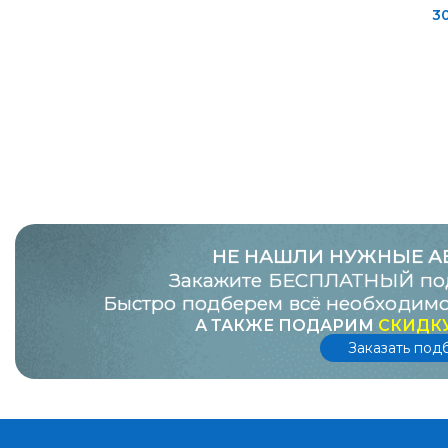
RunWay
2
3
ST
1
Step Up
1
Suprotec
6
Totachi
1
WOG
1
Астрохим
1
НЕ НАШЛИ НУЖНЫЕ А
Закажите БЕСПЛАТНЫЙ под
Быстро подберем всё необходимо
А ТАКЖЕ ПОДАРИМ
СКИДКУ
Заказать под