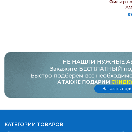
Фильтр в
Citroen/Peugeot
1
AM
9
Daewoo
2
EUROREPAR
1
FAW
1
Febi
1
Fenox
3
НЕ НАШЛИ НУЖНЫЕ А
Закажите БЕСПЛАТНЫЙ под
Filtron
60
Быстро подберем всё необходимо
Finwhale
3
А ТАКЖЕ ПОДАРИМ
СКИДКУ
Заказать под
Ford
1
FORTECH
3
Geely
4
General Motors
5
КАТЕГОРИИ ТОВАРОВ