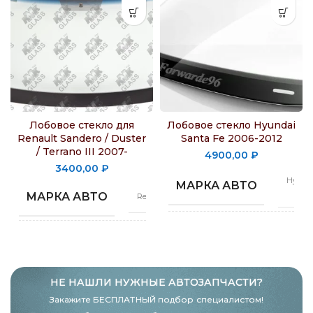
Лобовое стекло для
Лобовое стекло Hyundai
Renault Sandero / Duster
Santa Fe 2006-2012
/ Terrano III 2007-
4900,00
₽
3400,00
₽
Hyunda
МАРКА АВТО
K
МАРКА АВТО
Renault
bongo,
МОДЕЛЬ
Duster,
Porter
МОДЕЛЬ
Sandero
НЕ НАШЛИ НУЖНЫЕ АВТОЗАПЧАСТИ?
Закажите БЕСПЛАТНЫЙ подбор специалистом!